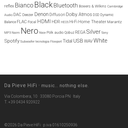
Black
Bianco
Bluetooth
reflex
Bowers & Wilkins
Cambridge
Denon
Dolby Atmos
DAC
Diffusori
Deezer
Audio
DSD
Dynamic
HDMI
FLAC
HDR
Hi-Fi
Home Theater
Marantz
Focal
Balance
HEOS
Nero
Silver
REGA
Polk audio
Naim
Qobuz
MP3
Noce
Sony
White
USB
Spotify
Tidal
WAV
Subwoofer
tecnologia Flowport
Da Pieve HiFi ·
music... nothing else.
Via Colombera, 10 · 33080 Porcia PN · Italy
T. +39 0434 920922
©2026 Da Pieve HiFi · p.iva 01610250936