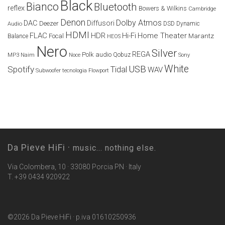
Black
Bianco
Bluetooth
reflex
Bowers & Wilkins
Cambridge
Denon
Dolby Atmos
DAC
Diffusori
Deezer
Audio
DSD
Dynamic
HDMI
FLAC
HDR
Hi-Fi
Home Theater
Marantz
Focal
Balance
HEOS
Nero
Silver
REGA
Polk audio
Naim
Qobuz
MP3
Noce
Sony
White
USB
Spotify
Tidal
WAV
Subwoofer
tecnologia Flowport
Da Pieve HiFi ·
music... nothing else.
Via Colombera, 10 · 33080 Porcia PN · Italy
T. +39 0434 920922
©2026 Da Pieve HiFi · p.iva 01610250936