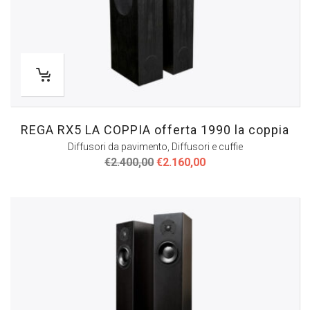
REGA RX5 LA COPPIA offerta 1990 la coppia
Diffusori da pavimento
,
Diffusori e cuffie
Il
Il
€
2.400,00
€
2.160,00
prezzo
prezzo
originale
attuale
era:
è:
€2.400,00.
€2.160,00.