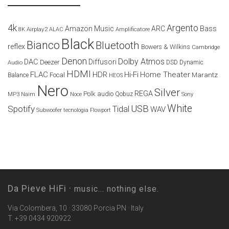
4k
Argento
Amazon Music
ARC
Bass
Airplay2
Amplificatore
8K
ALAC
Black
Bianco
Bluetooth
reflex
Bowers & Wilkins
Cambridge
Denon
Dolby Atmos
DAC
Diffusori
Deezer
Audio
DSD
Dynamic
HDMI
FLAC
HDR
Hi-Fi
Home Theater
Marantz
Focal
Balance
HEOS
Nero
Silver
REGA
Polk audio
Naim
Qobuz
MP3
Noce
Sony
White
USB
Spotify
Tidal
WAV
Subwoofer
tecnologia Flowport
Da Pieve HiFi ·
music... nothing else.
Via Colombera, 10 · 33080 Porcia PN · Italy
T. +39 0434 920922