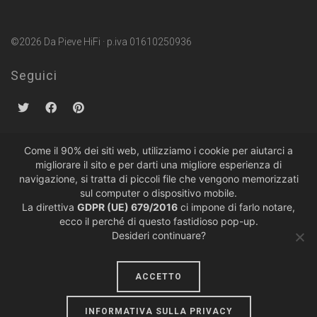
©2026 Da Pieve HiFi · p.iva 01610250936
Seguici
Come il 90% dei siti web, utilizziamo i cookie per aiutarci a
migliorare il sito e per darti una migliore esperienza di
Politiche sulla Privacy
·
Condizioni di Vendita
navigazione, si tratta di piccoli file che vengono memorizzati
sul computer o dispositivo mobile.
La direttiva
GDPR (UE) 679/2016
ci impone di farlo notare,
ecco il perché di questo fastidioso pop-up.
Desideri continuare?
ACCETTO
design by
lumiere
INFORMATIVA SULLA PRIVACY