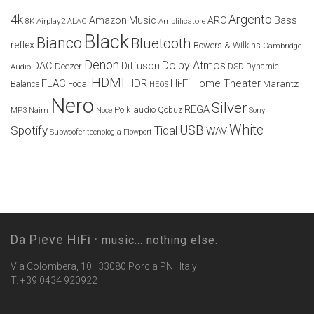
4k
Argento
Amazon Music
ARC
Bass
Airplay2
Amplificatore
8K
ALAC
Black
Bianco
Bluetooth
reflex
Bowers & Wilkins
Cambridge
Denon
Dolby Atmos
DAC
Diffusori
Deezer
Audio
DSD
Dynamic
HDMI
FLAC
HDR
Hi-Fi
Home Theater
Marantz
Focal
Balance
HEOS
Nero
Silver
REGA
Polk audio
Naim
Qobuz
MP3
Noce
Sony
White
USB
Spotify
Tidal
WAV
Subwoofer
tecnologia Flowport
Da Pieve HiFi ·
music... nothing else.
Via Colombera, 10 · 33080 Porcia PN · Italy
T. +39 0434 920922