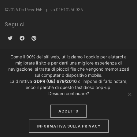
©2026 Da Pieve HiFi · p.iva 01610250936
Seguici
Come il 90% dei siti web, utilizziamo i cookie per aiutarci a
migliorare il sito e per darti una migliore esperienza di
Politiche sulla Privacy
·
Condizioni di Vendita
navigazione, si tratta di piccoli file che vengono memorizzati
sul computer o dispositivo mobile.
La direttiva
GDPR (UE) 679/2016
ci impone di farlo notare,
ecco il perché di questo fastidioso pop-up.
Desideri continuare?
ACCETTO
design by
lumiere
INFORMATIVA SULLA PRIVACY