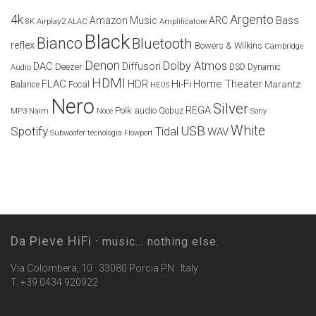
4k
Argento
Amazon Music
ARC
Bass
Airplay2
Amplificatore
8K
ALAC
Black
Bianco
Bluetooth
reflex
Bowers & Wilkins
Cambridge
Denon
Dolby Atmos
DAC
Diffusori
Deezer
Audio
DSD
Dynamic
HDMI
FLAC
HDR
Hi-Fi
Home Theater
Marantz
Focal
Balance
HEOS
Nero
Silver
REGA
Polk audio
Naim
Qobuz
MP3
Noce
Sony
White
USB
Spotify
Tidal
WAV
Subwoofer
tecnologia Flowport
Da Pieve HiFi ·
music... nothing else.
Via Colombera, 10 · 33080 Porcia PN · Italy
T. +39 0434 920922