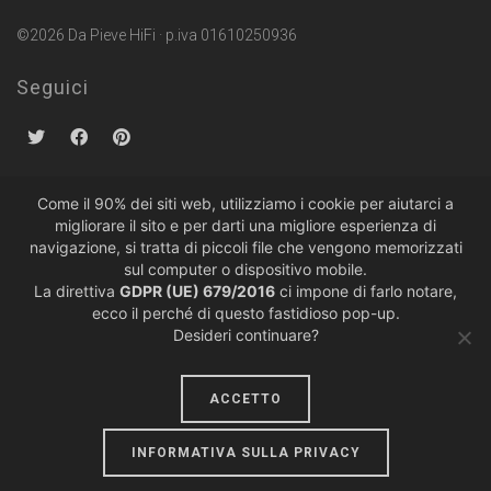
©2026 Da Pieve HiFi · p.iva 01610250936
Seguici
Come il 90% dei siti web, utilizziamo i cookie per aiutarci a
migliorare il sito e per darti una migliore esperienza di
Politiche sulla Privacy
·
Condizioni di Vendita
navigazione, si tratta di piccoli file che vengono memorizzati
sul computer o dispositivo mobile.
La direttiva
GDPR (UE) 679/2016
ci impone di farlo notare,
ecco il perché di questo fastidioso pop-up.
Desideri continuare?
ACCETTO
design by
lumiere
INFORMATIVA SULLA PRIVACY