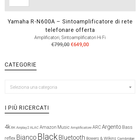
Yamaha R-N600A – Sintoamplificatore di rete
telefonare offerta
Amplificatori
,
Sintoamplificatori Hi Fi
Il
Il
€
799,00
€
649,00
prezzo
prezzo
originale
attuale
era:
è:
CATEGORIE
€799,00.
€649,00.
Seleziona una categoria
I PIÙ RICERCATI
4k
Argento
Amazon Music
ARC
Bass
Airplay2
Amplificatore
8K
ALAC
Black
Bianco
Bluetooth
reflex
Bowers & Wilkins
Cambridge