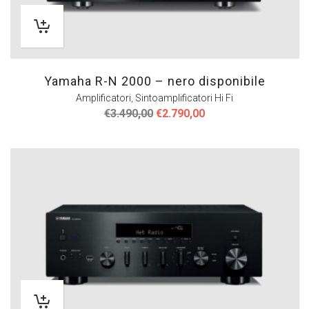
Yamaha R-N 2000 – nero disponibile
Amplificatori
,
Sintoamplificatori Hi Fi
Il
Il
€
3.490,00
€
2.790,00
prezzo
prezzo
originale
attuale
era:
è:
€3.490,00.
€2.790,00.