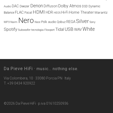
Denon
Dolby Atmos
DAC
Diffusori
Deezer
Audio
DSD
Dynamic
HDMI
FLAC
HDR
Hi-Fi
Home Theater
Marantz
Focal
Balance
HEOS
Nero
Silver
REGA
Polk audio
Naim
Qobuz
MP3
Noce
Sony
White
USB
Spotify
Tidal
WAV
Subwoofer
tecnologia Flowport
Da Pieve HiFi ·
music... nothing else.
Via Colombera, 10 · 33080 Porcia PN · Italy
T. +39 0434 920922
©2026 Da Pieve HiFi · p.iva 01610250936