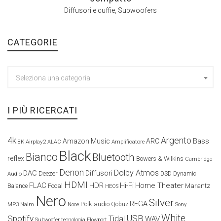
Diffusori e cuffie
,
Subwoofers
CATEGORIE
Seleziona una categoria
I PIÙ RICERCATI
4k
Argento
Amazon Music
ARC
Bass
Airplay2
Amplificatore
8K
ALAC
Black
Bianco
Bluetooth
reflex
Bowers & Wilkins
Cambridge
Denon
Dolby Atmos
DAC
Diffusori
Deezer
Audio
DSD
Dynamic
HDMI
FLAC
HDR
Hi-Fi
Home Theater
Marantz
Focal
Balance
HEOS
Nero
Silver
REGA
Polk audio
Naim
Qobuz
MP3
Noce
Sony
White
USB
Spotify
Tidal
WAV
Subwoofer
tecnologia Flowport