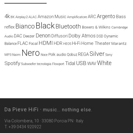
4k
Argento
Amazon Music
ARC
Bass
Airplay2
Amplificatore
8K
ALAC
Black
Bianco
Bluetooth
reflex
Bowers & Wilkins
Cambridge
Denon
Dolby Atmos
DAC
Diffusori
Deezer
Audio
DSD
Dynamic
HDMI
FLAC
HDR
Hi-Fi
Home Theater
Marantz
Focal
Balance
HEOS
Nero
Silver
REGA
Polk audio
Naim
Qobuz
MP3
Noce
Sony
White
USB
Spotify
Tidal
WAV
Subwoofer
tecnologia Flowport
Da Pieve HiFi ·
music... nothing else.
Via Colombera, 10 · 33080 Porcia PN · Italy
T. +39 0434 920922