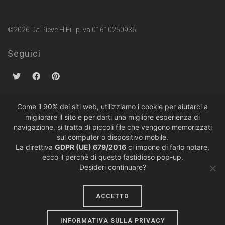
©2026 Da Pieve HiFi · p.iva 01610250936
Seguici
Come il 90% dei siti web, utilizziamo i cookie per aiutarci a
migliorare il sito e per darti una migliore esperienza di
Politiche sulla Privacy
·
Condizioni di Vendita
navigazione, si tratta di piccoli file che vengono memorizzati
sul computer o dispositivo mobile.
La direttiva
GDPR (UE) 679/2016
ci impone di farlo notare,
ecco il perché di questo fastidioso pop-up.
Desideri continuare?
ACCETTO
design by
lumiere
INFORMATIVA SULLA PRIVACY