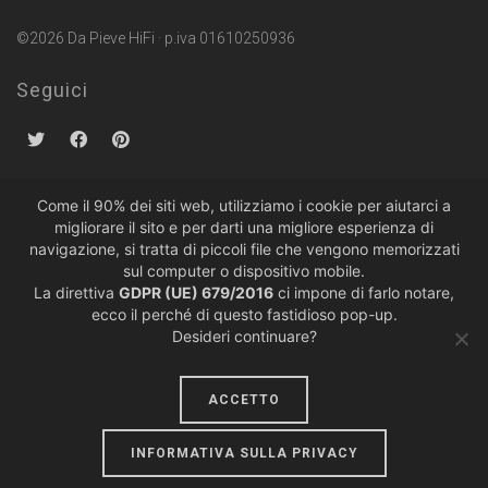
©2026 Da Pieve HiFi · p.iva 01610250936
Seguici
Come il 90% dei siti web, utilizziamo i cookie per aiutarci a
migliorare il sito e per darti una migliore esperienza di
Politiche sulla Privacy
·
Condizioni di Vendita
navigazione, si tratta di piccoli file che vengono memorizzati
sul computer o dispositivo mobile.
La direttiva
GDPR (UE) 679/2016
ci impone di farlo notare,
ecco il perché di questo fastidioso pop-up.
Desideri continuare?
ACCETTO
design by
lumiere
INFORMATIVA SULLA PRIVACY