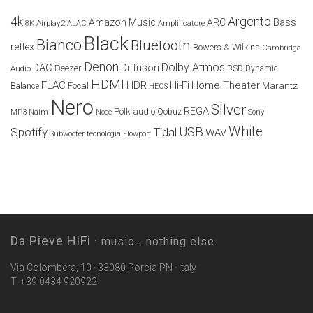
4k
Argento
Amazon Music
ARC
Bass
Airplay2
Amplificatore
8K
ALAC
Black
Bianco
Bluetooth
reflex
Bowers & Wilkins
Cambridge
Denon
Dolby Atmos
DAC
Diffusori
Deezer
Audio
DSD
Dynamic
HDMI
FLAC
HDR
Hi-Fi
Home Theater
Marantz
Focal
Balance
HEOS
Nero
Silver
REGA
Polk audio
Naim
Qobuz
MP3
Noce
Sony
White
USB
Spotify
Tidal
WAV
Subwoofer
tecnologia Flowport
Da Pieve HiFi ·
music... nothing else.
Via Colombera, 10 · 33080 Porcia PN · Italy
T. +39 0434 920922