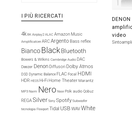
I PIÙ RICERCATI
DENON 
amplifi
4k
video
Amazon Music
Airplay2
8K
ALAC
Argento
ARC
Bass reflex
Amplificatore
Sintoampli
Black
Bianco
Bluetooth
DAC
Bowers & Wilkins
Cambridge Audio
Denon
Dolby Atmos
Diffusori
Deezer
HDMI
FLAC
Focal
DSD
Dynamic Balance
HDR
Hi-Fi
Home Theater
Marantz
HEOS
Nero
Polk audio
Naim
Qobuz
MP3
Noce
Silver
Spotify
REGA
Sony
Subwoofer
White
USB
Tidal
WAV
tecnologia Flowport