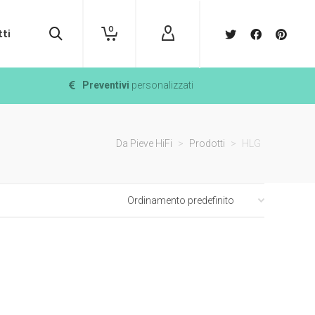
0
ti
Preventivi
personalizzati
Da Pieve HiFi
>
Prodotti
>
HLG