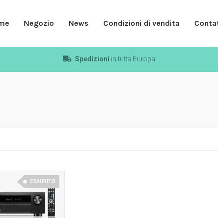
me
Negozio
News
Condizioni di vendita
Contat
Spedizioni
in tutta Europa
ESAURITO