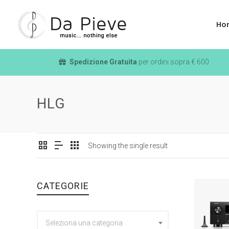
Ho
Spedizione Gratuita
per ordini sopra € 600
HLG
Showing the single result
CATEGORIE
Seleziona una categoria