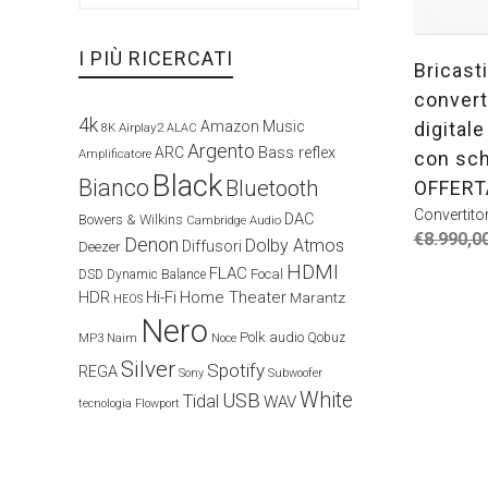
I PIÙ RICERCATI
Bricast
convert
4k
digital
Amazon Music
Airplay2
8K
ALAC
Argento
ARC
Bass reflex
Amplificatore
con sch
Black
Bianco
Bluetooth
OFFERT
Convertito
DAC
Bowers & Wilkins
Cambridge Audio
€
8.990,0
Denon
Dolby Atmos
Diffusori
Deezer
HDMI
FLAC
Focal
DSD
Dynamic Balance
HDR
Hi-Fi
Home Theater
Marantz
HEOS
Nero
Polk audio
Naim
Qobuz
MP3
Noce
Silver
Spotify
REGA
Sony
Subwoofer
White
USB
Tidal
WAV
tecnologia Flowport