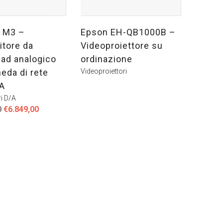
i M3 –
Epson EH-QB1000B –
itore da
Videoproiettore su
e ad analogico
ordinazione
eda di rete
Videoproiettori
A
ri D/A
Il
Il
0
€
6.849,00
prezzo
prezzo
originale
attuale
era:
è:
€8.990,00.
€6.849,00.