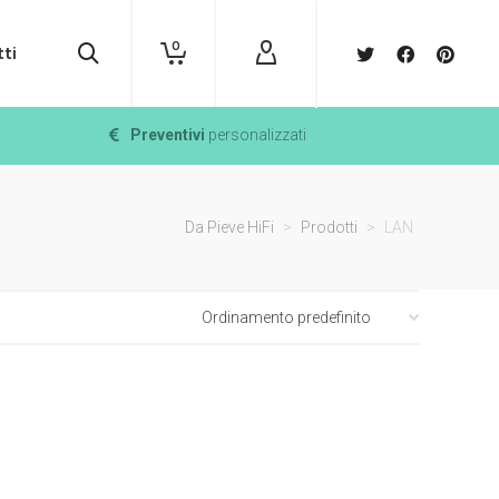
0
ti
Preventivi
personalizzati
Da Pieve HiFi
>
Prodotti
>
LAN