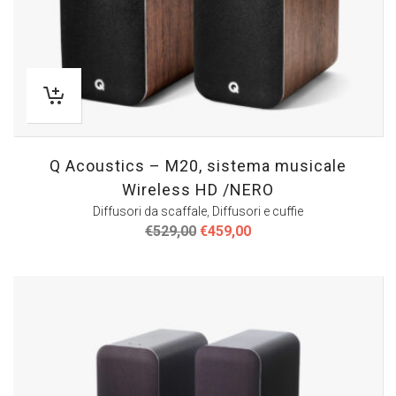
Q Acoustics – M20, sistema musicale
Wireless HD /NERO
Diffusori da scaffale
,
Diffusori e cuffie
Il
Il
€
529,00
€
459,00
prezzo
prezzo
originale
attuale
era:
è:
€529,00.
€459,00.