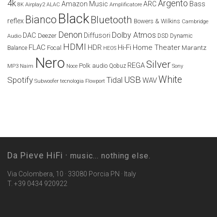
4k
Argento
Amazon Music
ARC
Bass
Airplay2
Amplificatore
8K
ALAC
Black
Bianco
Bluetooth
reflex
Bowers & Wilkins
Cambridge
Denon
Dolby Atmos
DAC
Diffusori
Deezer
Audio
DSD
Dynamic
HDMI
FLAC
HDR
Hi-Fi
Home Theater
Marantz
Focal
Balance
HEOS
Nero
Silver
REGA
Polk audio
Naim
Qobuz
MP3
Noce
Sony
White
USB
Spotify
Tidal
WAV
Subwoofer
tecnologia Flowport
Da Pieve HiFi ·
music... nothing else.
Via Colombera, 10 · 33080 Porcia PN · Italy
T. +39 0434 920922