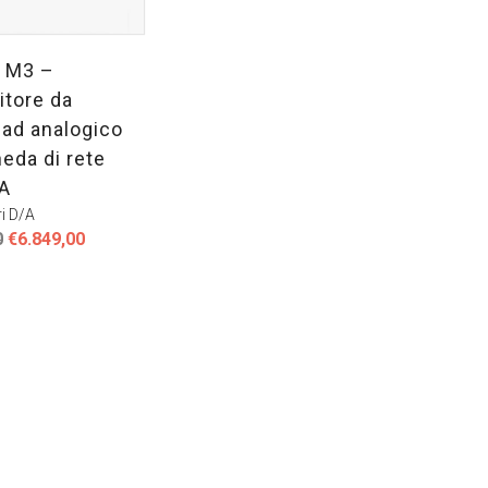
i M3 –
itore da
e ad analogico
eda di rete
A
ri D/A
Il
Il
0
€
6.849,00
prezzo
prezzo
originale
attuale
era:
è:
€8.990,00.
€6.849,00.