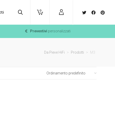
0
ti
Preventivi
personalizzati
Da Pieve HiFi
>
Prodotti
>
M3