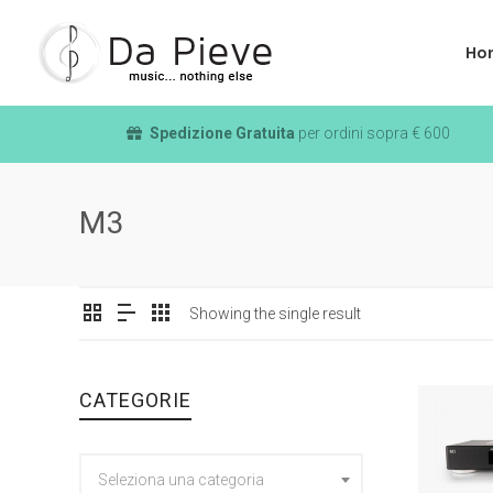
Ho
Spedizione Gratuita
per ordini sopra € 600
M3
Showing the single result
CATEGORIE
Seleziona una categoria