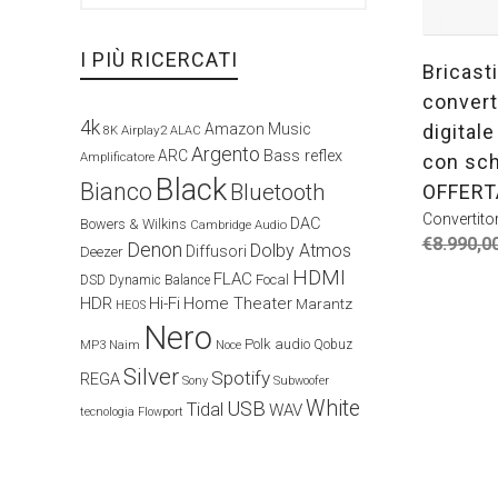
I PIÙ RICERCATI
Bricast
convert
4k
digital
Amazon Music
Airplay2
8K
ALAC
Argento
ARC
Bass reflex
Amplificatore
con sch
Black
Bianco
Bluetooth
OFFERT
Convertito
DAC
Bowers & Wilkins
Cambridge Audio
€
8.990,0
Denon
Dolby Atmos
Diffusori
Deezer
HDMI
FLAC
Focal
DSD
Dynamic Balance
HDR
Hi-Fi
Home Theater
Marantz
HEOS
Nero
Polk audio
Naim
Qobuz
MP3
Noce
Silver
Spotify
REGA
Sony
Subwoofer
White
USB
Tidal
WAV
tecnologia Flowport