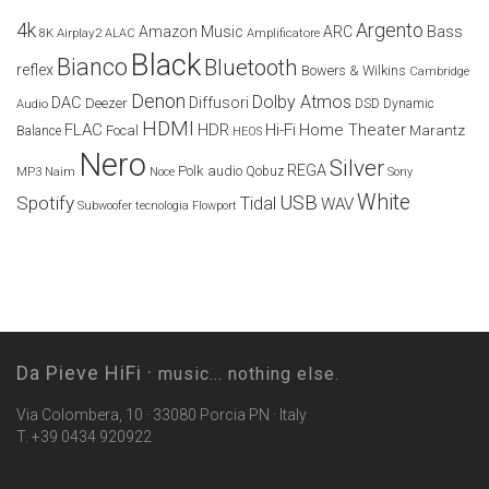
4k
Argento
Amazon Music
ARC
Bass
Airplay2
Amplificatore
8K
ALAC
Black
Bianco
Bluetooth
reflex
Bowers & Wilkins
Cambridge
Denon
Dolby Atmos
DAC
Diffusori
Deezer
Audio
DSD
Dynamic
HDMI
FLAC
HDR
Hi-Fi
Home Theater
Marantz
Focal
Balance
HEOS
Nero
Silver
REGA
Polk audio
Naim
Qobuz
MP3
Noce
Sony
White
USB
Spotify
Tidal
WAV
Subwoofer
tecnologia Flowport
Da Pieve HiFi ·
music... nothing else.
Via Colombera, 10 · 33080 Porcia PN · Italy
T. +39 0434 920922