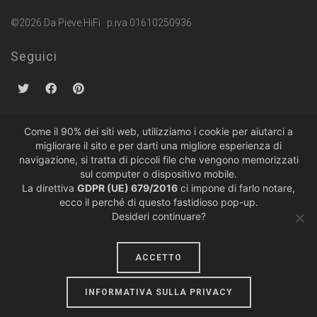
©2026 Da Pieve HiFi · p.iva 01610250936
Seguici
Come il 90% dei siti web, utilizziamo i cookie per aiutarci a
migliorare il sito e per darti una migliore esperienza di
Politiche sulla Privacy
·
Condizioni di Vendita
navigazione, si tratta di piccoli file che vengono memorizzati
sul computer o dispositivo mobile.
La direttiva
GDPR (UE) 679/2016
ci impone di farlo notare,
ecco il perché di questo fastidioso pop-up.
Desideri continuare?
ACCETTO
design by
lumiere
INFORMATIVA SULLA PRIVACY