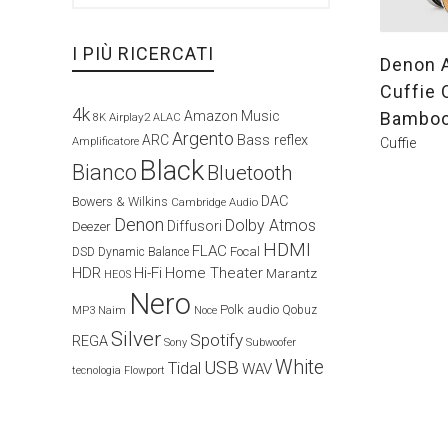
I PIÙ RICERCATI
Denon 
Cuffie 
4k
Bambo
Amazon Music
Airplay2
8K
ALAC
Argento
ARC
Bass reflex
Amplificatore
Cuffie
Black
Bianco
Bluetooth
DAC
Bowers & Wilkins
Cambridge Audio
Denon
Dolby Atmos
Diffusori
Deezer
HDMI
FLAC
Focal
DSD
Dynamic Balance
HDR
Hi-Fi
Home Theater
Marantz
HEOS
Nero
Polk audio
Naim
Qobuz
MP3
Noce
Silver
Spotify
REGA
Sony
Subwoofer
White
USB
Tidal
WAV
tecnologia Flowport