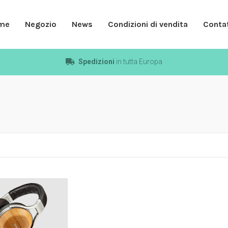
me
Negozio
News
Condizioni di vendita
Contat
Spedizioni
in tutta Europa