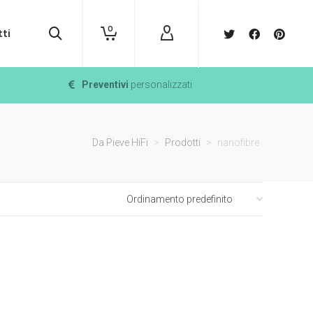
0
ti
Preventivi
personalizzati
Da Pieve HiFi
>
Prodotti
>
nanofibre