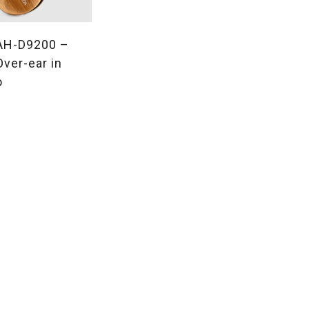
AH-D9200 –
Over-ear in
o