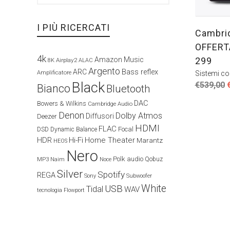
I PIÙ RICERCATI
Cambri
OFFERT
4k
299
Amazon Music
Airplay2
8K
ALAC
Argento
ARC
Bass reflex
Amplificatore
Sistemi co
I
Black
€
539,00
Bianco
Bluetooth
DAC
Bowers & Wilkins
o
Cambridge Audio
Denon
e
Dolby Atmos
Diffusori
Deezer
HDMI
FLAC
Focal
DSD
Dynamic Balance
HDR
Hi-Fi
Home Theater
Marantz
HEOS
Nero
Polk audio
Naim
Qobuz
MP3
Noce
Silver
Spotify
REGA
Sony
Subwoofer
White
USB
Tidal
WAV
tecnologia Flowport