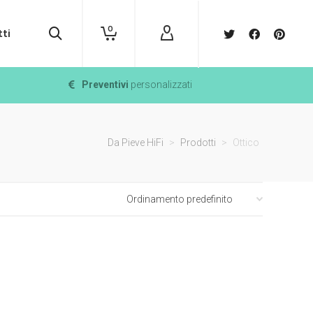
0
ti
Preventivi
personalizzati
Da Pieve HiFi
>
Prodotti
>
Ottico