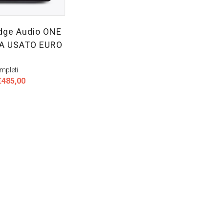
dge Audio ONE
A USATO EURO
mpleti
l
Il
€
485,00
prezzo
prezzo
riginale
attuale
ra:
è:
€539,00.
€485,00.