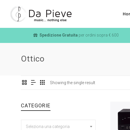
Ho
Spedizione Gratuita
per ordini sopra € 600
Ottico
Showing the single result
CATEGORIE
Seleziona una categoria