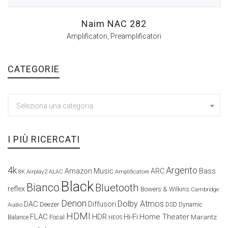
Naim NAC 282
Amplificatori
,
Preamplificatori
CATEGORIE
Seleziona una categoria
I PIÙ RICERCATI
4k
Argento
Amazon Music
ARC
Bass
Airplay2
Amplificatore
8K
ALAC
Black
Bianco
Bluetooth
reflex
Bowers & Wilkins
Cambridge
Denon
Dolby Atmos
DAC
Diffusori
Deezer
Audio
DSD
Dynamic
HDMI
FLAC
HDR
Hi-Fi
Home Theater
Marantz
Focal
Balance
HEOS