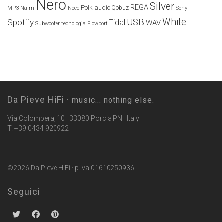
Nero
Silver
REGA
Polk audio
Naim
Qobuz
MP3
Noce
Sony
White
USB
Spotify
Tidal
WAV
Subwoofer
tecnologia Flowport
Da Pieve HiFi ·
music... nothing else.
Via Colombera, 10 · 33080 Porcia PN · Italy
T. +39 0434 920922
©2026 Da Pieve HiFi · p.iva 01610250936
Seguici