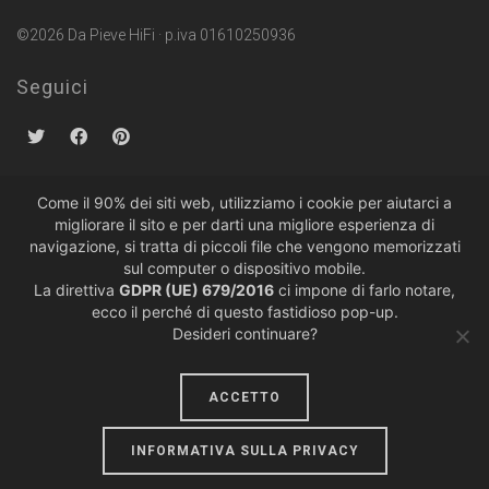
©2026 Da Pieve HiFi · p.iva 01610250936
Seguici
Come il 90% dei siti web, utilizziamo i cookie per aiutarci a
migliorare il sito e per darti una migliore esperienza di
Politiche sulla Privacy
·
Condizioni di Vendita
navigazione, si tratta di piccoli file che vengono memorizzati
sul computer o dispositivo mobile.
La direttiva
GDPR (UE) 679/2016
ci impone di farlo notare,
ecco il perché di questo fastidioso pop-up.
Desideri continuare?
ACCETTO
design by
lumiere
INFORMATIVA SULLA PRIVACY