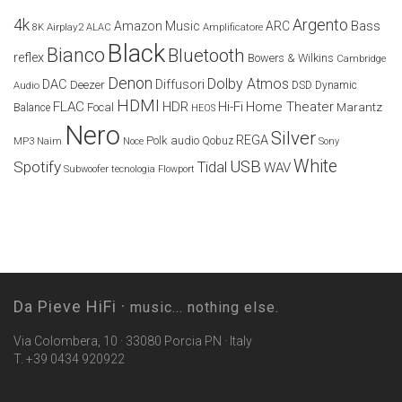
4k
Argento
Amazon Music
ARC
Bass
Airplay2
Amplificatore
8K
ALAC
Black
Bianco
Bluetooth
reflex
Bowers & Wilkins
Cambridge
Denon
Dolby Atmos
DAC
Diffusori
Deezer
Audio
DSD
Dynamic
HDMI
FLAC
HDR
Hi-Fi
Home Theater
Marantz
Focal
Balance
HEOS
Nero
Silver
REGA
Polk audio
Naim
Qobuz
MP3
Noce
Sony
White
USB
Spotify
Tidal
WAV
Subwoofer
tecnologia Flowport
Da Pieve HiFi ·
music... nothing else.
Via Colombera, 10 · 33080 Porcia PN · Italy
T. +39 0434 920922