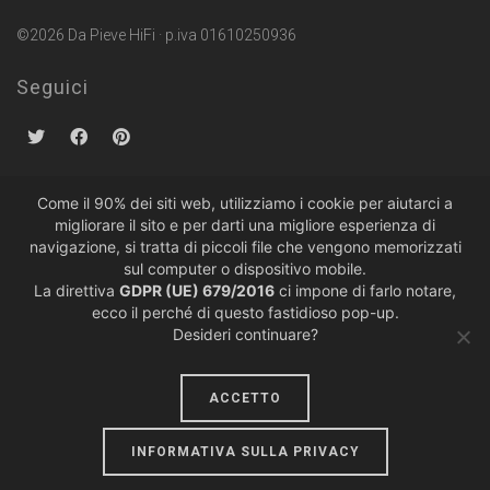
©2026 Da Pieve HiFi · p.iva 01610250936
Seguici
Come il 90% dei siti web, utilizziamo i cookie per aiutarci a
migliorare il sito e per darti una migliore esperienza di
Politiche sulla Privacy
·
Condizioni di Vendita
navigazione, si tratta di piccoli file che vengono memorizzati
sul computer o dispositivo mobile.
La direttiva
GDPR (UE) 679/2016
ci impone di farlo notare,
ecco il perché di questo fastidioso pop-up.
Desideri continuare?
ACCETTO
design by
lumiere
INFORMATIVA SULLA PRIVACY