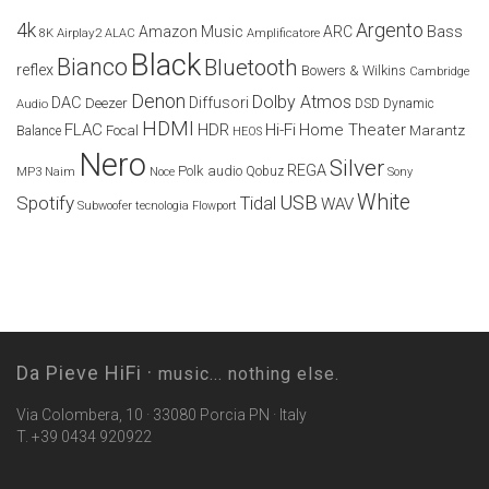
4k
Argento
Amazon Music
ARC
Bass
Airplay2
Amplificatore
8K
ALAC
Black
Bianco
Bluetooth
reflex
Bowers & Wilkins
Cambridge
Denon
Dolby Atmos
DAC
Diffusori
Deezer
Audio
DSD
Dynamic
HDMI
FLAC
HDR
Hi-Fi
Home Theater
Marantz
Focal
Balance
HEOS
Nero
Silver
REGA
Polk audio
Naim
Qobuz
MP3
Noce
Sony
White
USB
Spotify
Tidal
WAV
Subwoofer
tecnologia Flowport
Da Pieve HiFi ·
music... nothing else.
Via Colombera, 10 · 33080 Porcia PN · Italy
T. +39 0434 920922