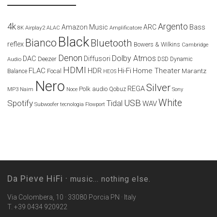
4k
Argento
Amazon Music
ARC
Bass
Airplay2
Amplificatore
8K
ALAC
Black
Bianco
Bluetooth
reflex
Bowers & Wilkins
Cambridge
Denon
Dolby Atmos
DAC
Diffusori
Deezer
Audio
DSD
Dynamic
HDMI
FLAC
HDR
Hi-Fi
Home Theater
Marantz
Focal
Balance
HEOS
Nero
Silver
REGA
Polk audio
Naim
Qobuz
MP3
Noce
Sony
White
USB
Spotify
Tidal
WAV
Subwoofer
tecnologia Flowport
Da Pieve HiFi ·
music... nothing else.
Via Colombera, 10 · 33080 Porcia PN · Italy
T. +39 0434 920922