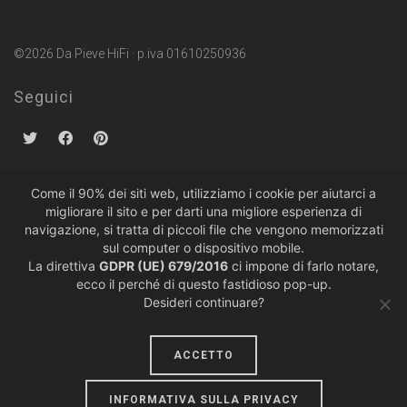
©2026 Da Pieve HiFi · p.iva 01610250936
Seguici
Come il 90% dei siti web, utilizziamo i cookie per aiutarci a
migliorare il sito e per darti una migliore esperienza di
Politiche sulla Privacy
·
Condizioni di Vendita
navigazione, si tratta di piccoli file che vengono memorizzati
sul computer o dispositivo mobile.
La direttiva
GDPR (UE) 679/2016
ci impone di farlo notare,
ecco il perché di questo fastidioso pop-up.
Desideri continuare?
ACCETTO
design by
lumiere
INFORMATIVA SULLA PRIVACY