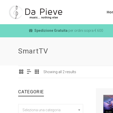
Ho
Spedizione Gratuita
per ordini sopra € 600
SmartTV
Showing all 2 results
CATEGORIE
Seleziona una categoria