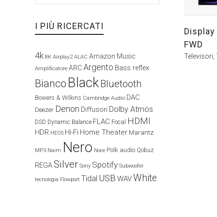
I PIÙ RICERCATI
Display
FWD
4k
Televisori
,
Amazon Music
Airplay2
8K
ALAC
Argento
ARC
Bass reflex
Amplificatore
Black
Bianco
Bluetooth
DAC
Bowers & Wilkins
Cambridge Audio
Denon
Dolby Atmos
Diffusori
Deezer
HDMI
FLAC
Focal
DSD
Dynamic Balance
HDR
Hi-Fi
Home Theater
Marantz
HEOS
Nero
Polk audio
Naim
Qobuz
MP3
Noce
Silver
Spotify
REGA
Sony
Subwoofer
White
USB
Tidal
WAV
tecnologia Flowport