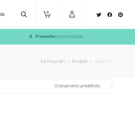
0
ti
Preventivi
personalizzati
Da Pieve HiFi
>
Prodotti
>
SmartTV