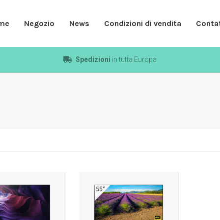
me
Negozio
News
Condizioni di vendita
Contat
Spedizioni
in tutta Europa