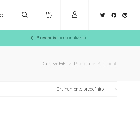
0
ti
Preventivi
personalizzati
Da Pieve HiFi
>
Prodotti
>
Spherical