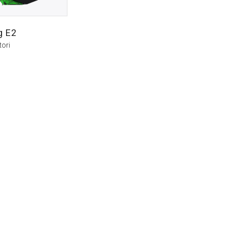
g E2
tori