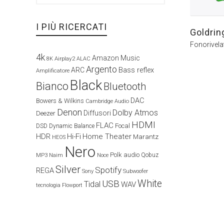
I PIÙ RICERCATI
Goldrin
Fonorivela
4k
Amazon Music
Airplay2
8K
ALAC
Argento
ARC
Bass reflex
Amplificatore
Black
Bianco
Bluetooth
DAC
Bowers & Wilkins
Cambridge Audio
Denon
Dolby Atmos
Diffusori
Deezer
HDMI
FLAC
Focal
DSD
Dynamic Balance
HDR
Hi-Fi
Home Theater
Marantz
HEOS
Nero
Polk audio
Naim
Qobuz
MP3
Noce
Silver
Spotify
REGA
Sony
Subwoofer
White
USB
Tidal
WAV
tecnologia Flowport