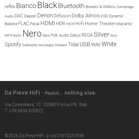
Black
Bianco
Bluetooth
reflex
Bowers & Wilkins
Cambridge
Denon
Dolby Atmos
DAC
Diffusori
Deezer
Audio
DSD
Dynamic
HDMI
FLAC
HDR
Hi-Fi
Home Theater
Marantz
Focal
Balance
HEOS
Nero
Silver
REGA
Polk audio
Naim
Qobuz
MP3
Noce
Sony
White
USB
Spotify
Tidal
WAV
Subwoofer
tecnologia Flowport
Da Pieve HiFi ·
music... nothing else.
Via Colombera, 10 · 33080 Porcia PN · Italy
T. +39 0434 920922
©2026 Da Pieve HiFi · p.iva 01610250936