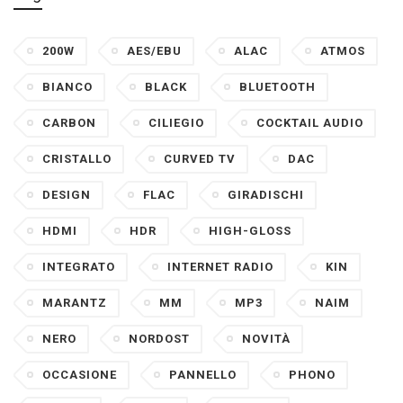
200W
AES/EBU
ALAC
ATMOS
BIANCO
BLACK
BLUETOOTH
CARBON
CILIEGIO
COCKTAIL AUDIO
CRISTALLO
CURVED TV
DAC
DESIGN
FLAC
GIRADISCHI
HDMI
HDR
HIGH-GLOSS
INTEGRATO
INTERNET RADIO
KIN
MARANTZ
MM
MP3
NAIM
NERO
NORDOST
NOVITÀ
OCCASIONE
PANNELLO
PHONO