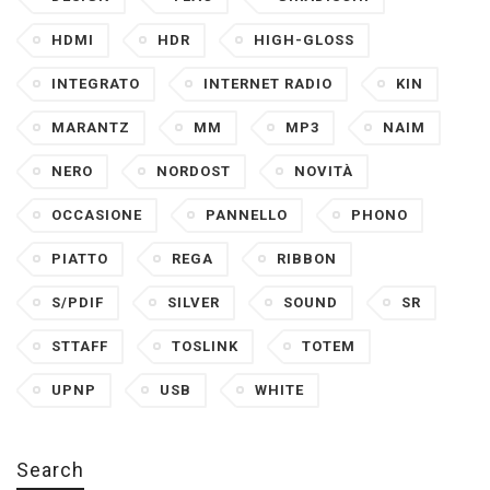
HDMI
HDR
HIGH-GLOSS
INTEGRATO
INTERNET RADIO
KIN
MARANTZ
MM
MP3
NAIM
NERO
NORDOST
NOVITÀ
OCCASIONE
PANNELLO
PHONO
PIATTO
REGA
RIBBON
S/PDIF
SILVER
SOUND
SR
STTAFF
TOSLINK
TOTEM
UPNP
USB
WHITE
Search