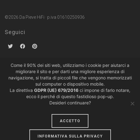
©2026 Da Pieve HiFi · p.iva 01610250936
Seguici
Come il 90% dei siti web, utilizziamo i cookie per aiutarci a
migliorare il sito e per darti una migliore esperienza di
Politiche sulla Privacy
·
Condizioni di Vendita
navigazione, si tratta di piccoli file che vengono memorizzati
sul computer o dispositivo mobile.
La direttiva
GDPR (UE) 679/2016
ci impone di farlo notare,
ecco il perché di questo fastidioso pop-up.
Desideri continuare?
ACCETTO
design by
lumiere
INFORMATIVA SULLA PRIVACY