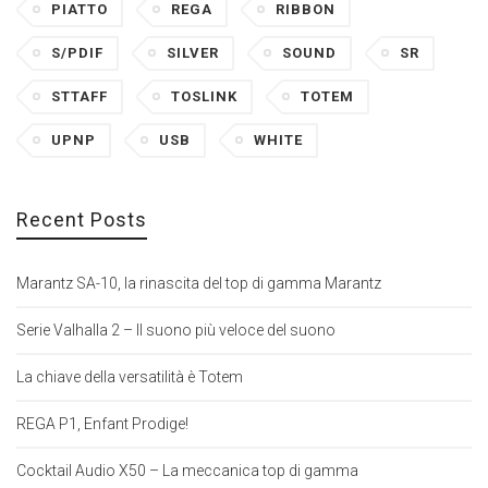
PIATTO
REGA
RIBBON
S/PDIF
SILVER
SOUND
SR
STTAFF
TOSLINK
TOTEM
UPNP
USB
WHITE
Recent Posts
Marantz SA-10, la rinascita del top di gamma Marantz
Serie Valhalla 2 – Il suono più veloce del suono
La chiave della versatilità è Totem
REGA P1, Enfant Prodige!
Cocktail Audio X50 – La meccanica top di gamma