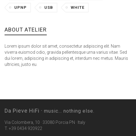
UPNP
USB
WHITE
ABOUT ATELIER
Lorem ipsum dolor sit amet, consectetur adipiscing elit. Nam
viverra euismod odio, gravida pellentesque urna varius vitae. Sed
dui lorem, adipiscing in adipiscing et, interdum nec metus. Mauris
ultricies, justo eu.
Da Pieve HiFi ·
music... nothing else.
Via Colombera, 10 · 33080 Porcia PN · Italy
T. +39 0434 920922