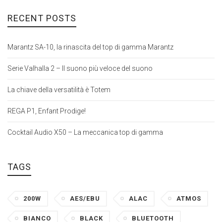
RECENT POSTS
Marantz SA-10, la rinascita del top di gamma Marantz
Serie Valhalla 2 – Il suono più veloce del suono
La chiave della versatilità è Totem
REGA P1, Enfant Prodige!
Cocktail Audio X50 – La meccanica top di gamma
TAGS
200W
AES/EBU
ALAC
ATMOS
BIANCO
BLACK
BLUETOOTH