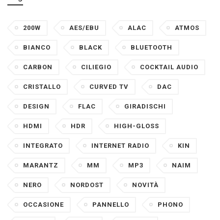
200W
AES/EBU
ALAC
ATMOS
BIANCO
BLACK
BLUETOOTH
CARBON
CILIEGIO
COCKTAIL AUDIO
CRISTALLO
CURVED TV
DAC
DESIGN
FLAC
GIRADISCHI
HDMI
HDR
HIGH-GLOSS
INTEGRATO
INTERNET RADIO
KIN
MARANTZ
MM
MP3
NAIM
NERO
NORDOST
NOVITÀ
OCCASIONE
PANNELLO
PHONO