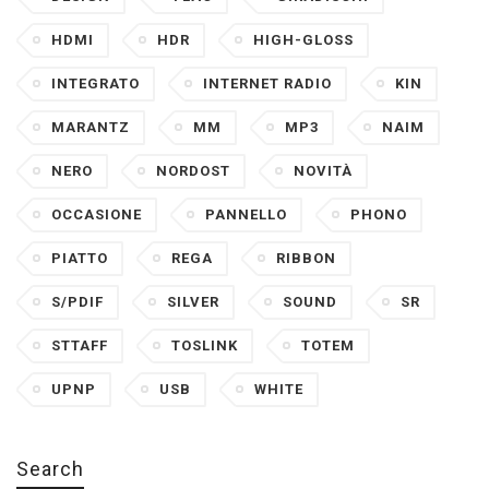
HDMI
HDR
HIGH-GLOSS
INTEGRATO
INTERNET RADIO
KIN
MARANTZ
MM
MP3
NAIM
NERO
NORDOST
NOVITÀ
OCCASIONE
PANNELLO
PHONO
PIATTO
REGA
RIBBON
S/PDIF
SILVER
SOUND
SR
STTAFF
TOSLINK
TOTEM
UPNP
USB
WHITE
Search