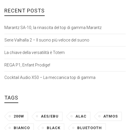
RECENT POSTS
Marantz SA-10, la rinascita del top di gamma Marantz
Serie Valhalla 2 – Il suono più veloce del suono
La chiave della versatilità è Totem
REGA P1, Enfant Prodige!
Cocktail Audio X50 – La meccanica top di gamma
TAGS
200W
AES/EBU
ALAC
ATMOS
BIANCO
BLACK
BLUETOOTH