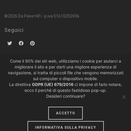
©2026 Da Pieve HiFi · p.iva 01610250936
Seguici
Come il 90% dei siti web, utilizziamo i cookie per aiutarci a
migliorare il sito e per darti una migliore esperienza di
Politiche sulla Privacy
·
Condizioni di Vendita
navigazione, si tratta di piccoli file che vengono memorizzati
sul computer o dispositivo mobile.
La direttiva
GDPR (UE) 679/2016
ci impone di farlo notare,
ecco il perché di questo fastidioso pop-up.
Desideri continuare?
ACCETTO
design by
lumiere
INFORMATIVA SULLA PRIVACY