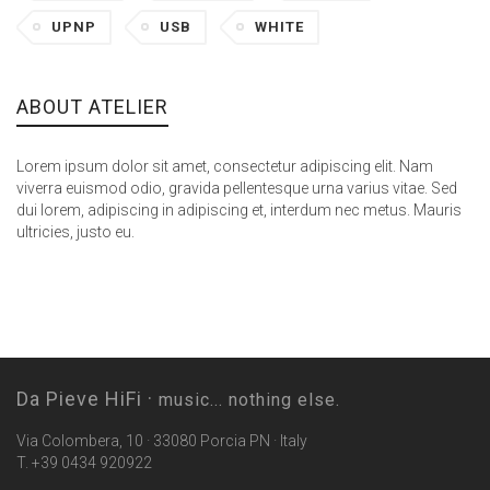
UPNP
USB
WHITE
ABOUT ATELIER
Lorem ipsum dolor sit amet, consectetur adipiscing elit. Nam
viverra euismod odio, gravida pellentesque urna varius vitae. Sed
dui lorem, adipiscing in adipiscing et, interdum nec metus. Mauris
ultricies, justo eu.
Da Pieve HiFi ·
music... nothing else.
Via Colombera, 10 · 33080 Porcia PN · Italy
T. +39 0434 920922