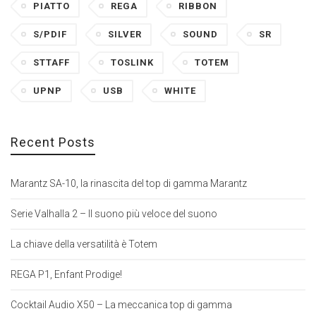
PIATTO
REGA
RIBBON
S/PDIF
SILVER
SOUND
SR
STTAFF
TOSLINK
TOTEM
UPNP
USB
WHITE
Recent Posts
Marantz SA-10, la rinascita del top di gamma Marantz
Serie Valhalla 2 – Il suono più veloce del suono
La chiave della versatilità è Totem
REGA P1, Enfant Prodige!
Cocktail Audio X50 – La meccanica top di gamma