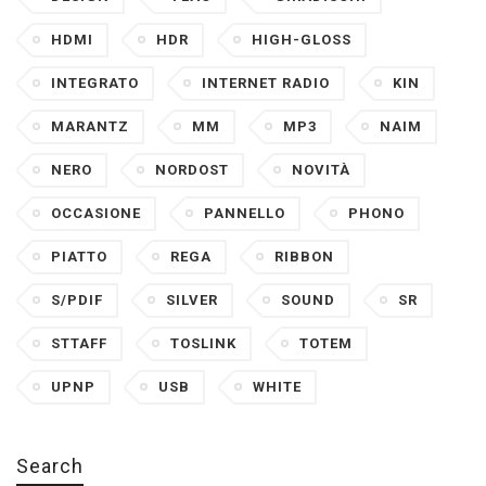
HDMI
HDR
HIGH-GLOSS
INTEGRATO
INTERNET RADIO
KIN
MARANTZ
MM
MP3
NAIM
NERO
NORDOST
NOVITÀ
OCCASIONE
PANNELLO
PHONO
PIATTO
REGA
RIBBON
S/PDIF
SILVER
SOUND
SR
STTAFF
TOSLINK
TOTEM
UPNP
USB
WHITE
Search