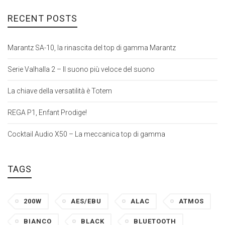
RECENT POSTS
Marantz SA-10, la rinascita del top di gamma Marantz
Serie Valhalla 2 – Il suono più veloce del suono
La chiave della versatilità è Totem
REGA P1, Enfant Prodige!
Cocktail Audio X50 – La meccanica top di gamma
TAGS
200W
AES/EBU
ALAC
ATMOS
BIANCO
BLACK
BLUETOOTH