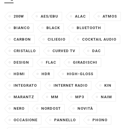
200W
AES/EBU
ALAC
ATMOS
BIANCO
BLACK
BLUETOOTH
CARBON
CILIEGIO
COCKTAIL AUDIO
CRISTALLO
CURVED TV
DAC
DESIGN
FLAC
GIRADISCHI
HDMI
HDR
HIGH-GLOSS
INTEGRATO
INTERNET RADIO
KIN
MARANTZ
MM
MP3
NAIM
NERO
NORDOST
NOVITÀ
OCCASIONE
PANNELLO
PHONO