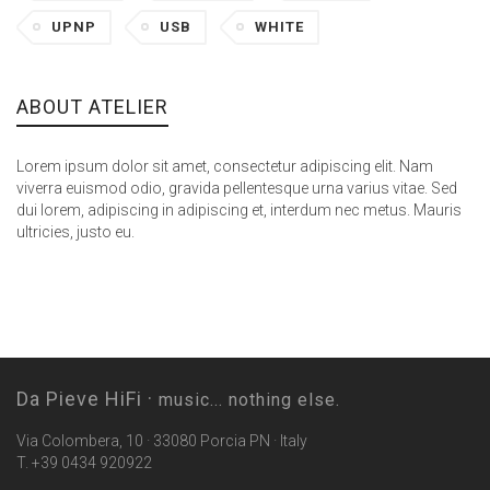
UPNP
USB
WHITE
ABOUT ATELIER
Lorem ipsum dolor sit amet, consectetur adipiscing elit. Nam
viverra euismod odio, gravida pellentesque urna varius vitae. Sed
dui lorem, adipiscing in adipiscing et, interdum nec metus. Mauris
ultricies, justo eu.
Da Pieve HiFi ·
music... nothing else.
Via Colombera, 10 · 33080 Porcia PN · Italy
T. +39 0434 920922