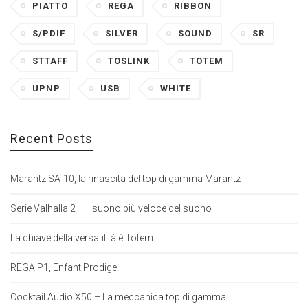
PIATTO
REGA
RIBBON
S/PDIF
SILVER
SOUND
SR
STTAFF
TOSLINK
TOTEM
UPNP
USB
WHITE
Recent Posts
Marantz SA-10, la rinascita del top di gamma Marantz
Serie Valhalla 2 – Il suono più veloce del suono
La chiave della versatilità è Totem
REGA P1, Enfant Prodige!
Cocktail Audio X50 – La meccanica top di gamma