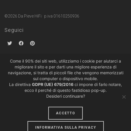
©2026 Da Pieve HiFi · p.iva 01610250936
Seguici
Come il 90% dei siti web, utilizziamo i cookie per aiutarci a
migliorare il sito e per darti una migliore esperienza di
Politiche sulla Privacy
·
Condizioni di Vendita
navigazione, si tratta di piccoli file che vengono memorizzati
sul computer o dispositivo mobile.
La direttiva
GDPR (UE) 679/2016
ci impone di farlo notare,
ecco il perché di questo fastidioso pop-up.
Desideri continuare?
ACCETTO
design by
lumiere
INFORMATIVA SULLA PRIVACY