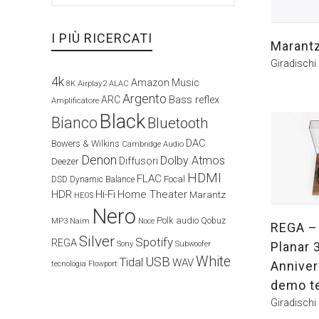
I PIÙ RICERCATI
Marant
Giradischi
4k
Amazon Music
Airplay2
8K
ALAC
Argento
ARC
Bass reflex
Amplificatore
Black
Bianco
Bluetooth
DAC
Bowers & Wilkins
Cambridge Audio
Denon
Dolby Atmos
Diffusori
Deezer
HDMI
FLAC
Focal
DSD
Dynamic Balance
HDR
Hi-Fi
Home Theater
Marantz
HEOS
Nero
Polk audio
Naim
Qobuz
MP3
Noce
REGA – 
Silver
Spotify
REGA
Planar 
Sony
Subwoofer
White
USB
Tidal
WAV
Anniver
tecnologia Flowport
demo t
Giradischi