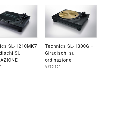
ics SL-1210MK7
Technics SL-1300G –
dischi SU
Giradischi su
NAZIONE
ordinazione
hi
Giradischi