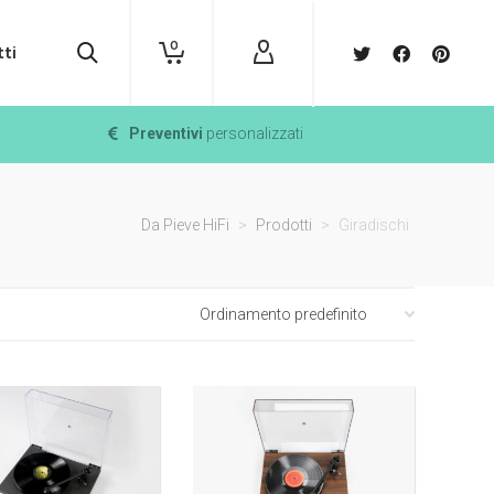
0
ti
Preventivi
personalizzati
Da Pieve HiFi
>
Prodotti
>
Giradischi