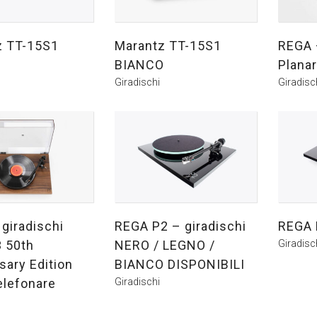
z TT-15S1
Marantz TT-15S1
REGA 
BIANCO
Planar
Giradischi
Giradisc
giradischi
REGA P2 – giradischi
REGA 
3 50th
NERO / LEGNO /
Giradisc
sary Edition
BIANCO DISPONIBILI
elefonare
Giradischi