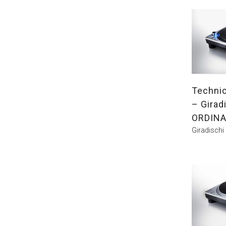
Techni
– Girad
ORDINA
Giradischi