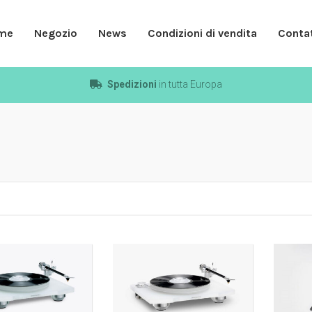
me
Negozio
News
Condizioni di vendita
Contat
Spedizioni
in tutta Europa