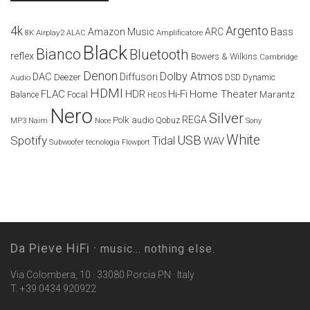
4k
Argento
Amazon Music
ARC
Bass
Airplay2
Amplificatore
8K
ALAC
Black
Bianco
Bluetooth
reflex
Bowers & Wilkins
Cambridge
Denon
Dolby Atmos
DAC
Diffusori
Deezer
Audio
DSD
Dynamic
HDMI
FLAC
HDR
Hi-Fi
Home Theater
Marantz
Focal
Balance
HEOS
Nero
Silver
REGA
Polk audio
Naim
Qobuz
MP3
Noce
Sony
White
USB
Spotify
Tidal
WAV
Subwoofer
tecnologia Flowport
Da Pieve HiFi ·
music... nothing else.
Via Colombera, 10 · 33080 Porcia PN · Italy
T. +39 0434 920922