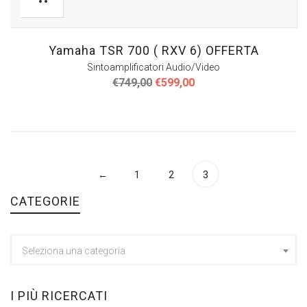
Yamaha TSR 700 ( RXV 6) OFFERTA
Sintoamplificatori Audio/Video
Il
Il
€
749,00
€
599,00
prezzo
prezzo
originale
attuale
era:
è:
€749,00.
€599,00.
←
1
2
3
CATEGORIE
Seleziona una categoria
I PIÙ RICERCATI