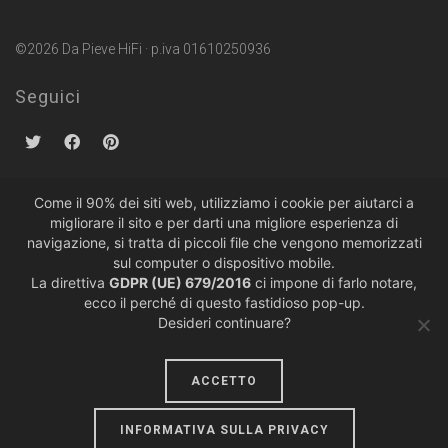
©2026 Da Pieve HiFi · p.iva 01610250936
Seguici
Come il 90% dei siti web, utilizziamo i cookie per aiutarci a
migliorare il sito e per darti una migliore esperienza di
Politiche sulla Privacy
·
Condizioni di Vendita
navigazione, si tratta di piccoli file che vengono memorizzati
sul computer o dispositivo mobile.
La direttiva
GDPR (UE) 679/2016
ci impone di farlo notare,
ecco il perché di questo fastidioso pop-up.
Desideri continuare?
ACCETTO
design by
lumiere
INFORMATIVA SULLA PRIVACY