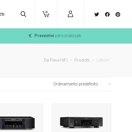
0
ti
Preventivi
personalizzati
Da Pieve HiFi
>
Prodotti
>
Lettore