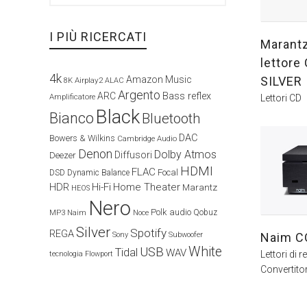
I PIÙ RICERCATI
Marant
lettor
4k
SILVER
Amazon Music
Airplay2
8K
ALAC
Argento
ARC
Bass reflex
Amplificatore
Lettori CD
Black
Bianco
Bluetooth
DAC
Bowers & Wilkins
Cambridge Audio
Denon
Dolby Atmos
Diffusori
Deezer
HDMI
FLAC
Focal
DSD
Dynamic Balance
HDR
Hi-Fi
Home Theater
Marantz
HEOS
Nero
Polk audio
Naim
Qobuz
MP3
Noce
Silver
Spotify
REGA
Naim C
Sony
Subwoofer
White
USB
Tidal
WAV
Lettori di re
tecnologia Flowport
Convertitor