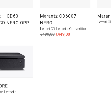
z – CD60
Marantz CD6007
Maran
e CD NERO OPP
NERO
Lettori C
Lettori CD
,
Lettori e Convertitori
Il
Il
€
499,00
€
449,00
prezzo
prezzo
originale
attuale
era:
è:
€499,00.
€449,00.
ORE
te
,
Lettori e
i