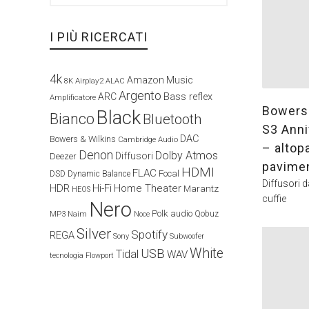
I PIÙ RICERCATI
4k
Amazon Music
Airplay2
8K
ALAC
Argento
ARC
Bass reflex
Amplificatore
Bowers 
Black
Bianco
Bluetooth
S3 Anni
DAC
Bowers & Wilkins
Cambridge Audio
– altop
Denon
Dolby Atmos
Diffusori
Deezer
pavime
HDMI
FLAC
Focal
DSD
Dynamic Balance
Diffusori 
HDR
Hi-Fi
Home Theater
Marantz
HEOS
cuffie
Nero
Polk audio
Naim
Qobuz
MP3
Noce
Silver
Spotify
REGA
Sony
Subwoofer
White
USB
Tidal
WAV
tecnologia Flowport