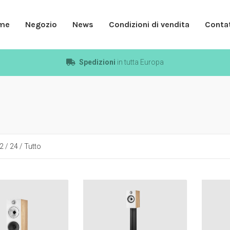
me
Negozio
News
Condizioni di vendita
Contat
Spedizioni
in tutta Europa
2
/
24
/
Tutto