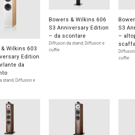
Bowers & Wilkins 606
Bower
S3 Anniversary Edition
S3 Ann
– da scontare
– alto
Diffusori da stand
,
Diffusori e
scaff
& Wilkins 603
cuffie
Diffusor
versary Edition
cuffie
arlante da
nto
da stand
,
Diffusori e