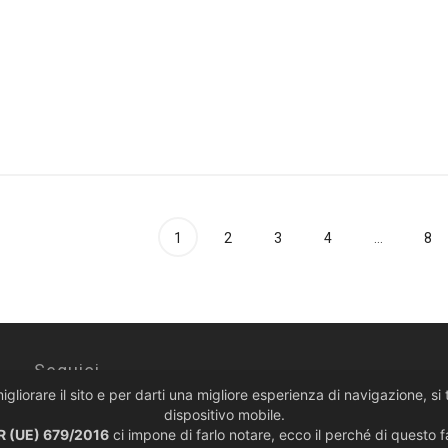
e
digitale ad analogico
Converti
Convertit
entrali
,
Diffusori e
con scheda di rete
€
265,0
OFFERTA
Convertitori D/A
Il
Il
€
8.990,00
€
6.849,00
prezzo
prezzo
originale
attuale
era:
è:
€8.990,00.
€6.849,00.
1
2
3
4
…
8
Seguici
migliorare il sito e per darti una migliore esperienza di navigazione, s
dispositivo mobile.
 (UE) 679/2016
ci impone di farlo notare, ecco il perché di questo 