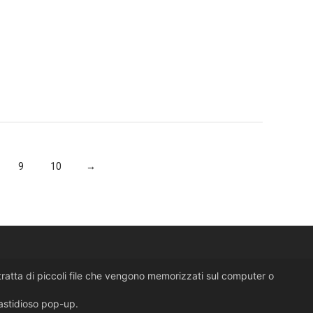
tori D/A
Lettori e
TELEFONARE
ori
Sistemi compatti (all in one)
0
9
10
→
i tratta di piccoli file che vengono memorizzati sul computer o
fastidioso pop-up.