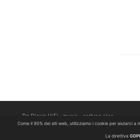
central
Diffusori c
cuffie
Da Pieve HiFi ·
music... nothing else.
Come il 90% dei siti web, utilizziamo i cookie per aiutarci a 
Via Colombera, 10 · 33080 Porcia PN · Italy
T. +39 0434 920922
La direttiva
GDPR