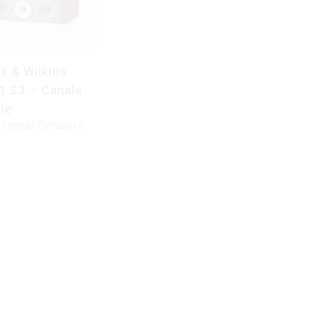
s & Wilkins
Bowers & Wilkins
 S3 – Canale
HTM72 S3 – Canale
le
centrale
 centrali
,
Diffusori e
Diffusori centrali
,
Diffusori e
cuffie
ESAURITO
ESAURITO
idge Audio DAC
Cambridge Audio Evo
 100 EURO 179
75 all in one player