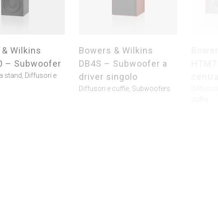
& Wilkins
Bowers & Wilkins
Bower
 – Subwoofer
DB4S – Subwoofer a
HTM71
da stand
,
Diffusori e
driver singolo
centra
Diffusori e cuffie
,
Subwoofers
Diffusori
cuffie
SCONTATO
& Wilkins
Bricasti M3 –
Cambr
D4 – Canale
convertitore da
Magic