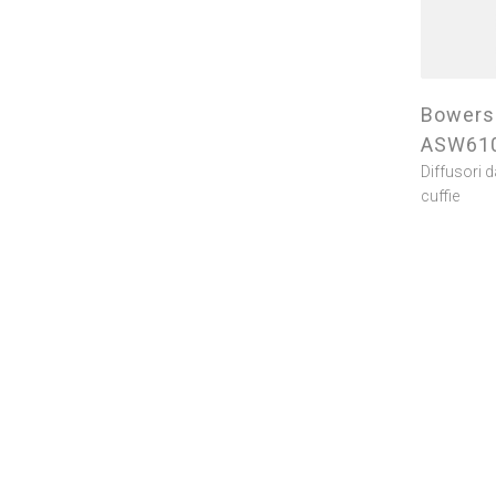
Bowers 
ASW610
Diffusori 
cuffie
Bowers 
HTM82 