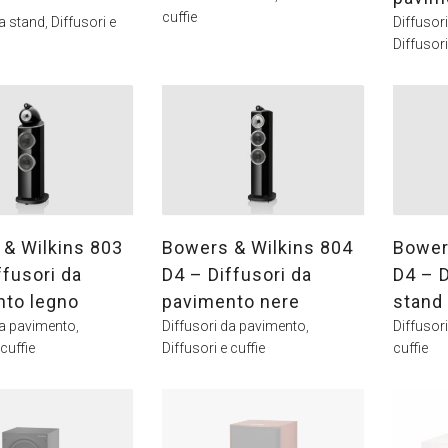
cuffie
da stand
,
Diffusori e
Diffusor
Diffusori
& Wilkins 803
Bowers & Wilkins 804
Bower
ffusori da
D4 – Diffusori da
D4 – D
nto legno
pavimento nere
stand
da pavimento
,
Diffusori da pavimento
,
Diffusor
 cuffie
Diffusori e cuffie
cuffie