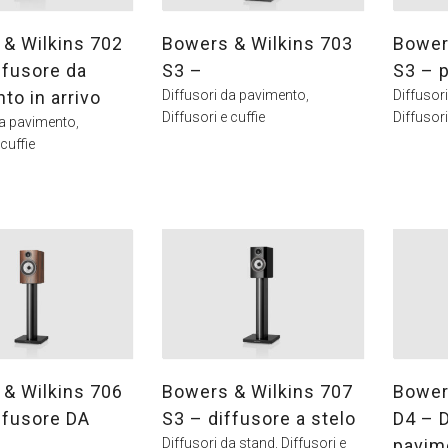
& Wilkins 702
Bowers & Wilkins 703
Bower
ffusore da
S3 –
S3 – p
to in arrivo
Diffusori da pavimento
,
Diffusor
Diffusori e cuffie
Diffusori
da pavimento
,
 cuffie
& Wilkins 706
Bowers & Wilkins 707
Bower
ffusore DA
S3 – diffusore a stelo
D4 – D
Diffusori da stand
,
Diffusori e
pavim