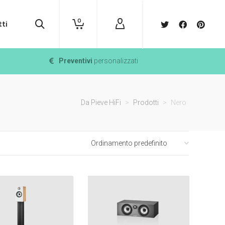
0
ti
Preventivi
personalizzati
Da Pieve HiFi
>
Prodotti
>
Nero