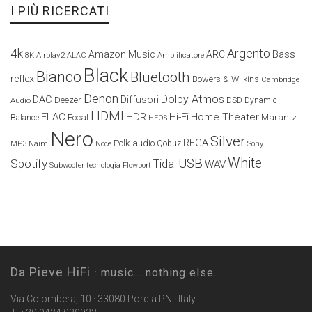
I PIÙ RICERCATI
4k
Argento
Amazon Music
ARC
Bass
Airplay2
Amplificatore
8K
ALAC
Black
Bianco
Bluetooth
reflex
Bowers & Wilkins
Cambridge
Denon
Dolby Atmos
DAC
Diffusori
Deezer
Audio
DSD
Dynamic
HDMI
FLAC
HDR
Hi-Fi
Home Theater
Marantz
Focal
Balance
HEOS
Nero
Silver
REGA
Polk audio
Naim
Qobuz
MP3
Noce
Sony
White
USB
Spotify
Tidal
WAV
Subwoofer
tecnologia Flowport
Da Pieve HiFi ·
music... nothing else.
Via Colombera, 10 · 33080 Porcia PN · Italy