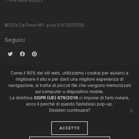
T. +39 0434 920922
©2026 Da Pieve HiFi · p.iva 01610250936
Seguici
Come il 90% dei siti web, utilizziamo i cookie per aiutarci a
migliorare il sito e per darti una migliore esperienza di
Politiche sulla Privacy
·
Condizioni di Vendita
navigazione, si tratta di piccoli file che vengono memorizzati
sul computer o dispositivo mobile.
La direttiva
GDPR (UE) 679/2016
ci impone di farlo notare,
ecco il perché di questo fastidioso pop-up.
Desideri continuare?
ACCETTO