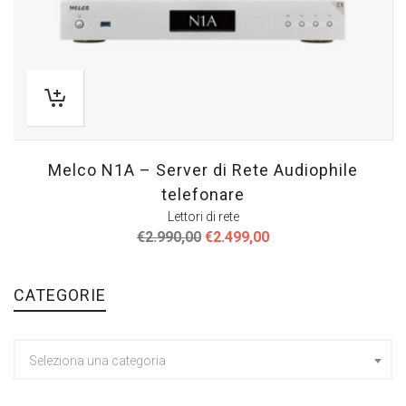
Melco N1A – Server di Rete Audiophile
telefonare
Lettori di rete
Il
Il
€
2.990,00
€
2.499,00
prezzo
prezzo
originale
attuale
era:
è:
CATEGORIE
€2.990,00.
€2.499,00.
Seleziona una categoria