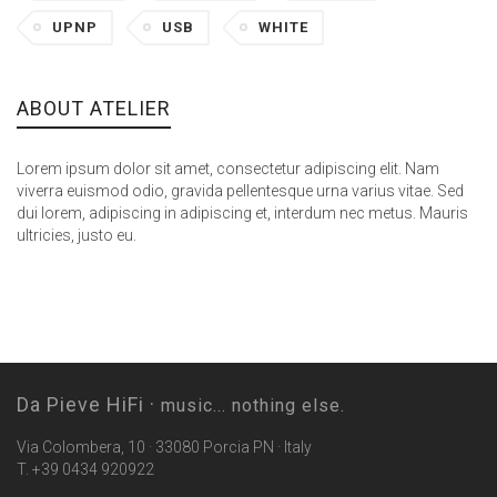
UPNP
USB
WHITE
ABOUT ATELIER
Lorem ipsum dolor sit amet, consectetur adipiscing elit. Nam
viverra euismod odio, gravida pellentesque urna varius vitae. Sed
dui lorem, adipiscing in adipiscing et, interdum nec metus. Mauris
ultricies, justo eu.
Da Pieve HiFi ·
music... nothing else.
Via Colombera, 10 · 33080 Porcia PN · Italy
T. +39 0434 920922