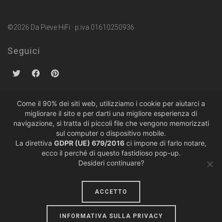
©2026 Da Pieve HiFi · p.iva 01610250936
Seguici
Come il 90% dei siti web, utilizziamo i cookie per aiutarci a
migliorare il sito e per darti una migliore esperienza di
Politiche sulla Privacy
·
Condizioni di Vendita
navigazione, si tratta di piccoli file che vengono memorizzati
sul computer o dispositivo mobile.
La direttiva
GDPR (UE) 679/2016
ci impone di farlo notare,
ecco il perché di questo fastidioso pop-up.
Desideri continuare?
ACCETTO
design by
lumiere
INFORMATIVA SULLA PRIVACY