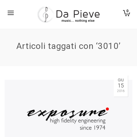
0
Articoli taggati con ‘3010’
GIU
15
2016