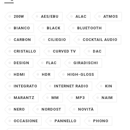
200W
AES/EBU
ALAC
ATMOS
BIANCO
BLACK
BLUETOOTH
CARBON
CILIEGIO
COCKTAIL AUDIO
CRISTALLO
CURVED TV
DAC
DESIGN
FLAC
GIRADISCHI
HDMI
HDR
HIGH-GLOSS
INTEGRATO
INTERNET RADIO
KIN
MARANTZ
MM
MP3
NAIM
NERO
NORDOST
NOVITÀ
OCCASIONE
PANNELLO
PHONO