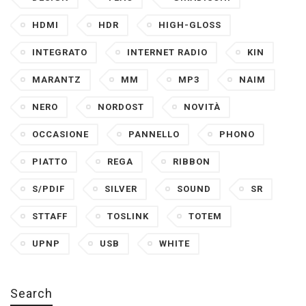
HDMI
HDR
HIGH-GLOSS
INTEGRATO
INTERNET RADIO
KIN
MARANTZ
MM
MP3
NAIM
NERO
NORDOST
NOVITÀ
OCCASIONE
PANNELLO
PHONO
PIATTO
REGA
RIBBON
S/PDIF
SILVER
SOUND
SR
STTAFF
TOSLINK
TOTEM
UPNP
USB
WHITE
Search