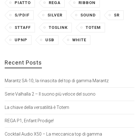
PIATTO
REGA
RIBBON
S/PDIF
SILVER
SOUND
SR
STTAFF
TOSLINK
TOTEM
UPNP
USB
WHITE
Recent Posts
Marantz SA-10, la rinascita del top di gamma Marantz
Serie Valhalla 2 – Il suono più veloce del suono
La chiave della versatilità è Totem
REGA P1, Enfant Prodige!
Cocktail Audio X50 – La meccanica top di gamma