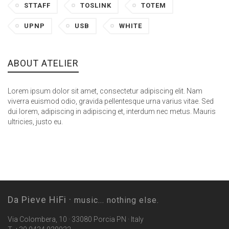
STTAFF
TOSLINK
TOTEM
UPNP
USB
WHITE
ABOUT ATELIER
Lorem ipsum dolor sit amet, consectetur adipiscing elit. Nam
viverra euismod odio, gravida pellentesque urna varius vitae. Sed
dui lorem, adipiscing in adipiscing et, interdum nec metus. Mauris
ultricies, justo eu.
Da Pieve HiFi ·
music... nothing else.
Via Colombera, 10 · 33080 Porcia PN · Italy