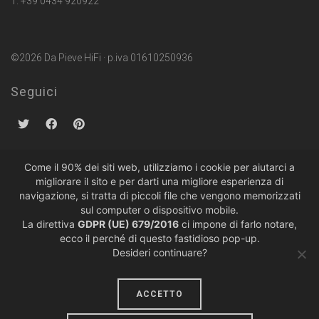
T. +39 0434 920922
©2026 Da Pieve HiFi · p.iva 01610250936
Seguici
Come il 90% dei siti web, utilizziamo i cookie per aiutarci a
migliorare il sito e per darti una migliore esperienza di
Politiche sulla Privacy
·
Condizioni di Vendita
navigazione, si tratta di piccoli file che vengono memorizzati
sul computer o dispositivo mobile.
La direttiva
GDPR (UE) 679/2016
ci impone di farlo notare,
ecco il perché di questo fastidioso pop-up.
Desideri continuare?
ACCETTO