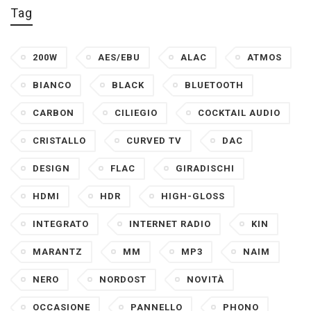
Tag
200W
AES/EBU
ALAC
ATMOS
BIANCO
BLACK
BLUETOOTH
CARBON
CILIEGIO
COCKTAIL AUDIO
CRISTALLO
CURVED TV
DAC
DESIGN
FLAC
GIRADISCHI
HDMI
HDR
HIGH-GLOSS
INTEGRATO
INTERNET RADIO
KIN
MARANTZ
MM
MP3
NAIM
NERO
NORDOST
NOVITÀ
OCCASIONE
PANNELLO
PHONO