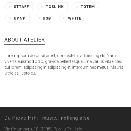
STTAFF
TOSLINK
TOTEM
UPNP
USB
WHITE
ABOUT ATELIER
Lorem ipsum dolor sit amet, consectetur adipiscing elit. Nam
viverra euismod odio, gravida pellentesque urna varius vitae. Sed
dui lorem, adipiscing in adipiscing et, interdum nec metus. Mauris
ultricies, justo eu.
Da Pieve HiFi ·
music... nothing else.
Via Colombera, 10 · 33080 Porcia PN · Italy