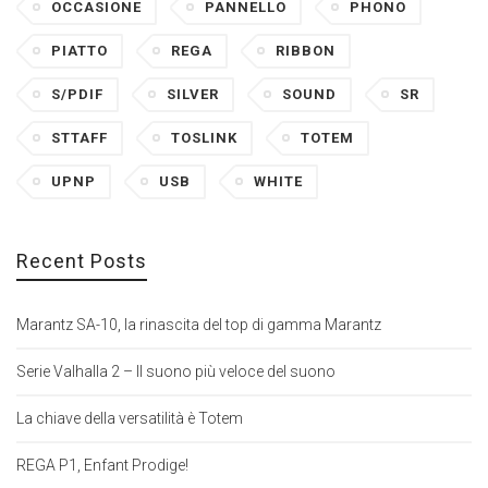
OCCASIONE
PANNELLO
PHONO
PIATTO
REGA
RIBBON
S/PDIF
SILVER
SOUND
SR
STTAFF
TOSLINK
TOTEM
UPNP
USB
WHITE
Recent Posts
Marantz SA-10, la rinascita del top di gamma Marantz
Serie Valhalla 2 – Il suono più veloce del suono
La chiave della versatilità è Totem
REGA P1, Enfant Prodige!