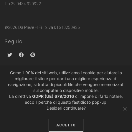
T. +39 0434 920922
©2026 Da Pieve HiFi · p.iva 01610250936
Seguici
Come il 90% dei siti web, utilizziamo i cookie per aiutarci a
migliorare il sito e per darti una migliore esperienza di
Politiche sulla Privacy
·
Condizioni di Vendita
navigazione, si tratta di piccoli file che vengono memorizzati
sul computer o dispositivo mobile.
La direttiva
GDPR (UE) 679/2016
ci impone di farlo notare,
ecco il perché di questo fastidioso pop-up.
Desideri continuare?
ACCETTO