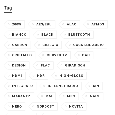
Tag
200W
AES/EBU
ALAC
ATMOS
BIANCO
BLACK
BLUETOOTH
CARBON
CILIEGIO
COCKTAIL AUDIO
CRISTALLO
CURVED TV
DAC
DESIGN
FLAC
GIRADISCHI
HDMI
HDR
HIGH-GLOSS
INTEGRATO
INTERNET RADIO
KIN
MARANTZ
MM
MP3
NAIM
NERO
NORDOST
NOVITÀ