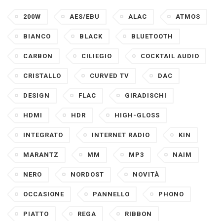
200W
AES/EBU
ALAC
ATMOS
BIANCO
BLACK
BLUETOOTH
CARBON
CILIEGIO
COCKTAIL AUDIO
CRISTALLO
CURVED TV
DAC
DESIGN
FLAC
GIRADISCHI
HDMI
HDR
HIGH-GLOSS
INTEGRATO
INTERNET RADIO
KIN
MARANTZ
MM
MP3
NAIM
NERO
NORDOST
NOVITÀ
OCCASIONE
PANNELLO
PHONO
PIATTO
REGA
RIBBON