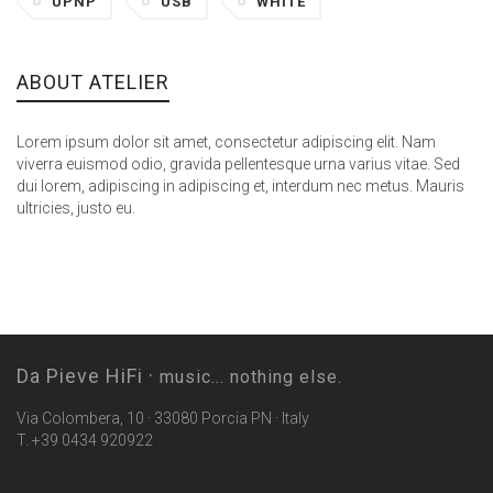
UPNP
USB
WHITE
ABOUT ATELIER
Lorem ipsum dolor sit amet, consectetur adipiscing elit. Nam
viverra euismod odio, gravida pellentesque urna varius vitae. Sed
dui lorem, adipiscing in adipiscing et, interdum nec metus. Mauris
ultricies, justo eu.
Da Pieve HiFi ·
music... nothing else.
Via Colombera, 10 · 33080 Porcia PN · Italy
T. +39 0434 920922