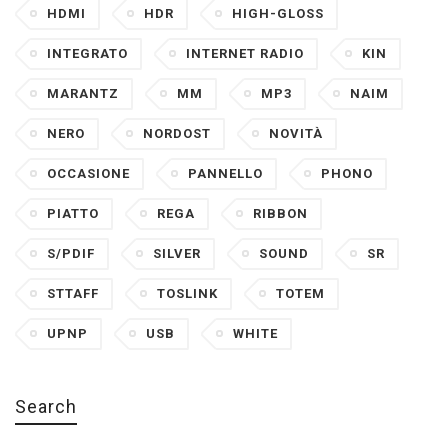
HDMI
HDR
HIGH-GLOSS
INTEGRATO
INTERNET RADIO
KIN
MARANTZ
MM
MP3
NAIM
NERO
NORDOST
NOVITÀ
OCCASIONE
PANNELLO
PHONO
PIATTO
REGA
RIBBON
S/PDIF
SILVER
SOUND
SR
STTAFF
TOSLINK
TOTEM
UPNP
USB
WHITE
Search