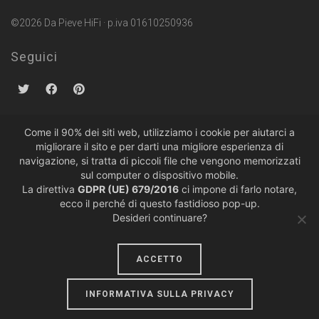
©2026 Da Pieve HiFi · p.iva 01610250936
Seguici
Come il 90% dei siti web, utilizziamo i cookie per aiutarci a
migliorare il sito e per darti una migliore esperienza di
Politiche sulla Privacy
·
Condizioni di Vendita
navigazione, si tratta di piccoli file che vengono memorizzati
sul computer o dispositivo mobile.
La direttiva
GDPR (UE) 679/2016
ci impone di farlo notare,
ecco il perché di questo fastidioso pop-up.
Desideri continuare?
ACCETTO
design by
lumiere
INFORMATIVA SULLA PRIVACY