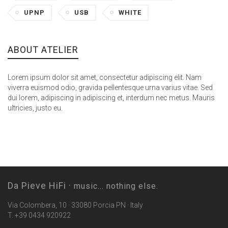
UPNP
USB
WHITE
ABOUT ATELIER
Lorem ipsum dolor sit amet, consectetur adipiscing elit. Nam
viverra euismod odio, gravida pellentesque urna varius vitae. Sed
dui lorem, adipiscing in adipiscing et, interdum nec metus. Mauris
ultricies, justo eu.
Da Pieve HiFi ·
music... nothing else.
Via Colombera, 10 · 33080 Porcia PN · Italy
T. +39 0434 920922