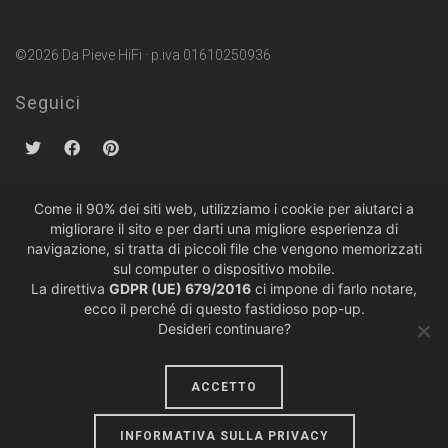
©2026 Da Pieve HiFi · p.iva 01610250936
Seguici
Come il 90% dei siti web, utilizziamo i cookie per aiutarci a
migliorare il sito e per darti una migliore esperienza di
Politiche sulla Privacy
·
Condizioni di Vendita
navigazione, si tratta di piccoli file che vengono memorizzati
sul computer o dispositivo mobile.
La direttiva
GDPR (UE) 679/2016
ci impone di farlo notare,
ecco il perché di questo fastidioso pop-up.
Desideri continuare?
ACCETTO
design by
lumiere
INFORMATIVA SULLA PRIVACY