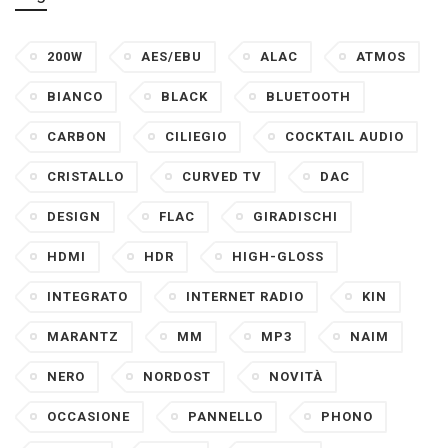
200W
AES/EBU
ALAC
ATMOS
BIANCO
BLACK
BLUETOOTH
CARBON
CILIEGIO
COCKTAIL AUDIO
CRISTALLO
CURVED TV
DAC
DESIGN
FLAC
GIRADISCHI
HDMI
HDR
HIGH-GLOSS
INTEGRATO
INTERNET RADIO
KIN
MARANTZ
MM
MP3
NAIM
NERO
NORDOST
NOVITÀ
OCCASIONE
PANNELLO
PHONO