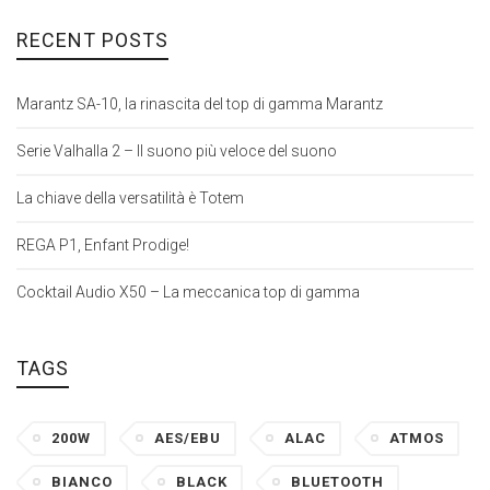
RECENT POSTS
Marantz SA-10, la rinascita del top di gamma Marantz
Serie Valhalla 2 – Il suono più veloce del suono
La chiave della versatilità è Totem
REGA P1, Enfant Prodige!
Cocktail Audio X50 – La meccanica top di gamma
TAGS
200W
AES/EBU
ALAC
ATMOS
BIANCO
BLACK
BLUETOOTH