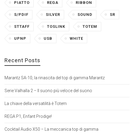
PIATTO
REGA
RIBBON
S/PDIF
SILVER
SOUND
SR
STTAFF
TOSLINK
TOTEM
UPNP
USB
WHITE
Recent Posts
Marantz SA-10, la rinascita del top di gamma Marantz
Serie Valhalla 2 – Il suono più veloce del suono
La chiave della versatilità è Totem
REGA P1, Enfant Prodige!
Cocktail Audio X50 – La meccanica top di gamma