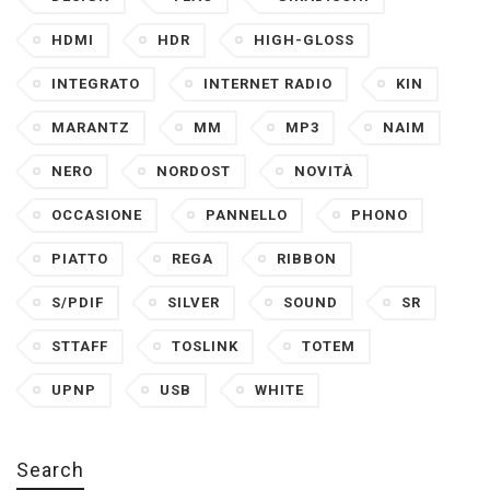
HDMI
HDR
HIGH-GLOSS
INTEGRATO
INTERNET RADIO
KIN
MARANTZ
MM
MP3
NAIM
NERO
NORDOST
NOVITÀ
OCCASIONE
PANNELLO
PHONO
PIATTO
REGA
RIBBON
S/PDIF
SILVER
SOUND
SR
STTAFF
TOSLINK
TOTEM
UPNP
USB
WHITE
Search