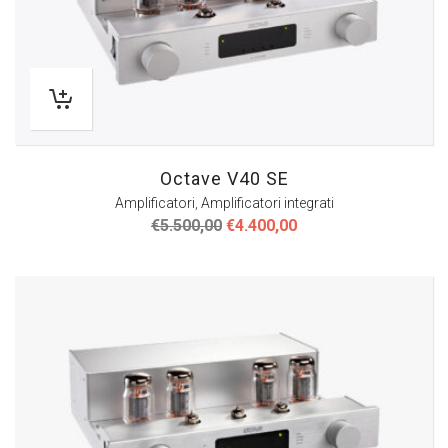
Octave V40 SE
Amplificatori
,
Amplificatori integrati
Il
Il
€
5.500,00
€
4.400,00
prezzo
prezzo
originale
attuale
era:
è:
€5.500,00.
€4.400,00.