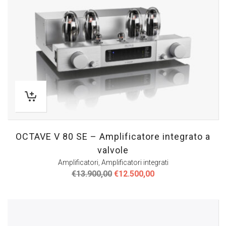
OCTAVE V 80 SE – Amplificatore integrato a
valvole
Amplificatori
,
Amplificatori integrati
Il
Il
€
13.900,00
€
12.500,00
prezzo
prezzo
originale
attuale
era:
è:
€13.900,00.
€12.500,00.