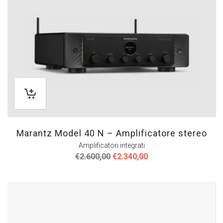
Marantz Model 40 N – Amplificatore stereo
Amplificatori integrati
Il
Il
€
2.600,00
€
2.340,00
prezzo
prezzo
originale
attuale
era:
è:
€2.600,00.
€2.340,00.