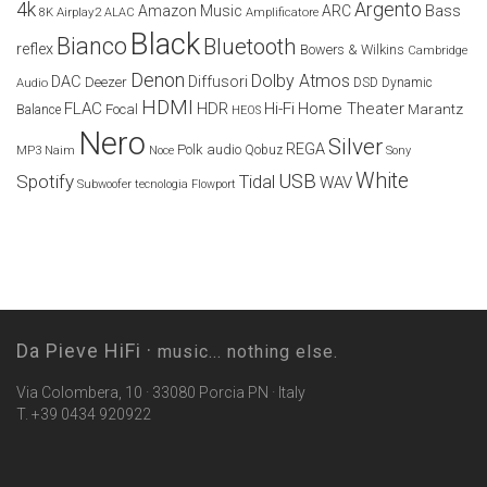
4k
Argento
Amazon Music
ARC
Bass
Airplay2
Amplificatore
8K
ALAC
Black
Bianco
Bluetooth
reflex
Bowers & Wilkins
Cambridge
Denon
Dolby Atmos
DAC
Diffusori
Deezer
Audio
DSD
Dynamic
HDMI
FLAC
HDR
Hi-Fi
Home Theater
Marantz
Focal
Balance
HEOS
Nero
Silver
REGA
Polk audio
Naim
Qobuz
MP3
Noce
Sony
White
USB
Spotify
Tidal
WAV
Subwoofer
tecnologia Flowport
Da Pieve HiFi ·
music... nothing else.
Via Colombera, 10 · 33080 Porcia PN · Italy
T. +39 0434 920922