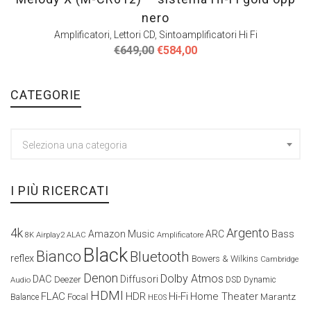
nero
Amplificatori
,
Lettori CD
,
Sintoamplificatori Hi Fi
Il
Il
€
649,00
€
584,00
prezzo
prezzo
originale
attuale
era:
è:
CATEGORIE
€649,00.
€584,00.
Seleziona una categoria
I PIÙ RICERCATI
4k
Argento
Amazon Music
ARC
Bass
Airplay2
Amplificatore
8K
ALAC
Black
Bianco
Bluetooth
reflex
Bowers & Wilkins
Cambridge
Denon
Dolby Atmos
DAC
Diffusori
Deezer
Audio
DSD
Dynamic
HDMI
FLAC
HDR
Hi-Fi
Home Theater
Marantz
Focal
Balance
HEOS