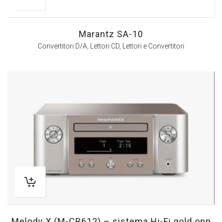
Marantz SA-10
Convertitori D/A
,
Lettori CD
,
Lettori e Convertitori
Melody X (M-CR612) – sistema Hi-Fi gold opp