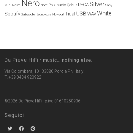
Nero
Silver
REGA
Polk audio
Naim
Qobuz
MP3
Noce
Sony
White
USB
Spotify
Tidal
WAV
Subwoofer
tecnologia Flowport
Da Pieve HiFi ·
music... nothing else.
Via Colombera, 10 · 33080 Porcia PN · Italy
T. +39 0434 920922
©2026 Da Pieve HiFi · p.iva 01610250936
Seguici