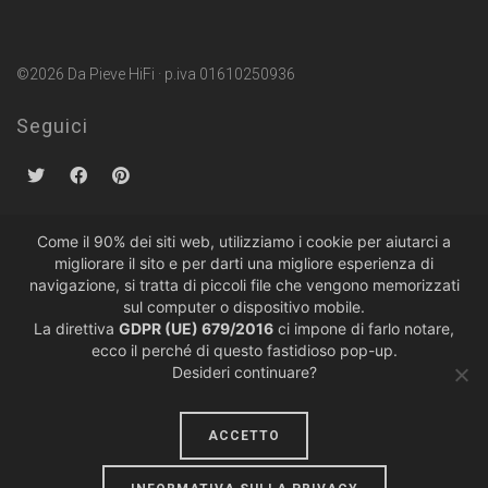
©2026 Da Pieve HiFi · p.iva 01610250936
Seguici
Come il 90% dei siti web, utilizziamo i cookie per aiutarci a
migliorare il sito e per darti una migliore esperienza di
Politiche sulla Privacy
·
Condizioni di Vendita
navigazione, si tratta di piccoli file che vengono memorizzati
sul computer o dispositivo mobile.
La direttiva
GDPR (UE) 679/2016
ci impone di farlo notare,
ecco il perché di questo fastidioso pop-up.
Desideri continuare?
ACCETTO
design by
lumiere