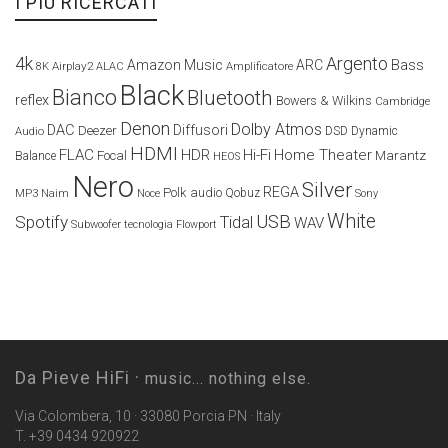
I PIÙ RICERCATI
4k
Argento
Amazon Music
ARC
Bass
Airplay2
Amplificatore
8K
ALAC
Black
Bianco
Bluetooth
reflex
Bowers & Wilkins
Cambridge
Denon
Dolby Atmos
DAC
Diffusori
Deezer
Audio
DSD
Dynamic
HDMI
FLAC
HDR
Hi-Fi
Home Theater
Marantz
Focal
Balance
HEOS
Nero
Silver
REGA
Polk audio
Naim
Qobuz
MP3
Noce
Sony
White
USB
Spotify
Tidal
WAV
Subwoofer
tecnologia Flowport
Da Pieve HiFi ·
music... nothing else.
Via Colombera, 10 · 33080 Porcia PN · Italy
T. +39 0434 920922