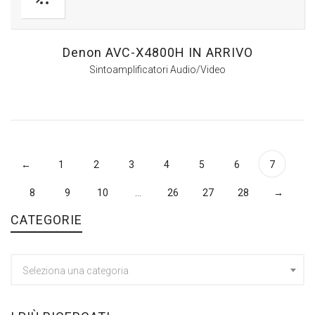
Denon AVC-X4800H IN ARRIVO
Sintoamplificatori Audio/Video
←
1
2
3
4
5
6
7
8
9
10
…
26
27
28
→
CATEGORIE
Seleziona una categoria